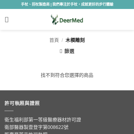
Skip
手杖、拐杖製造商 | 我們專注於手杖，成就更好的步行體驗
to
content
首頁
/
木模雕刻
篩選
找不到符合您選擇的商品
許可執照與證照
衛生福利部第一等級醫療器材許可證
衛部醫器製壹登字第008622號