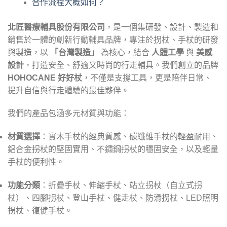
合作流程大概如何？
北匠醫療輔具股份有限公司
，是一個集研發、設計、製造和
銷售於一體的創新行動輔具品牌，專注於拐杖、手杖的研發
與製造，以
「台灣製造」
為核心，結合
人體工學
與
美感
設計
，打造安全、舒適又時尚的行走輔具。我們創立的品牌
HOHOCANE 好好杖
，不僅是支撐工具，更是陪伴日常、
提升自信與行走體驗的最佳夥伴。
我們的產品包涵多元材質與功能：
材質選擇
：實木手杖的經典質感、碳纖維手杖的輕盈耐用、
鋁合金拐杖的堅固實用、不鏽鋼拐杖的穩固安全，以及輕量
手杖的便利性。
功能分類
：折疊手杖、伸縮手杖、站立拐杖（自立式拐
杖）、四腳拐杖、登山手杖、健走杖、防滑拐杖、LED照明
拐杖、復健手杖。