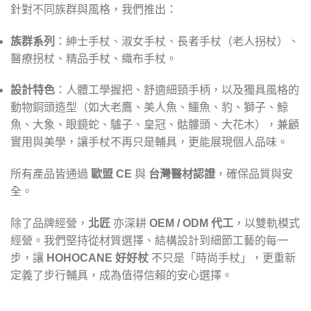
針對不同族群與風格，我們推出：
族群系列
：紳士手杖、淑女手杖、長者手杖（老人拐杖）、
醫療拐杖、精品手杖、織布手杖。
設計特色
：人體工學握把、舒適細頸手柄，以及獨具風格的
動物銅頭造型（如大老鷹、美人魚、鱷魚、豹、獅子、鯨
魚、大象、眼鏡蛇、驢子、皇冠、骷髏頭、大花木），兼顧
實用與美學，讓手杖不再只是輔具，更能展現個人品味。
所有產品皆通過
歐盟 CE
與
台灣醫材認證
，確保品質與安
全。
除了品牌經營，
北匠
亦深耕
OEM / ODM 代工
，以雙軌模式
經營。我們堅持從材質選擇、結構設計到細節工藝的每一
步，讓
HOHOCANE 好好杖
不只是「時尚手杖」，更重新
定義了步行輔具，成為值得信賴的安心選擇。