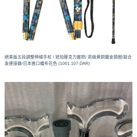
絕美版五段調整伸縮手杖 / 琥珀壓克力握把/ 高級黃銅鍍金頸圈/鋁合
金連接器/日本進口織布花色 (1001.107.DAR)