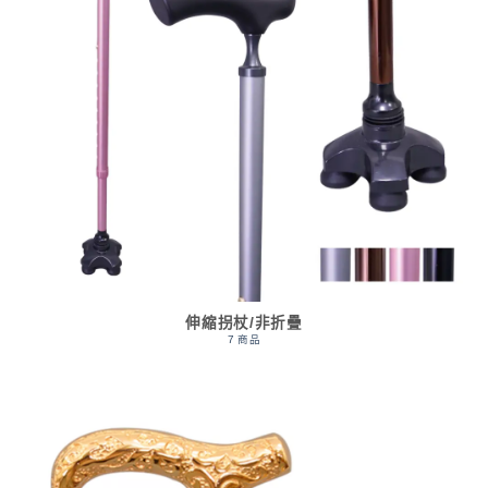
伸縮拐杖/非折疊
7 商品