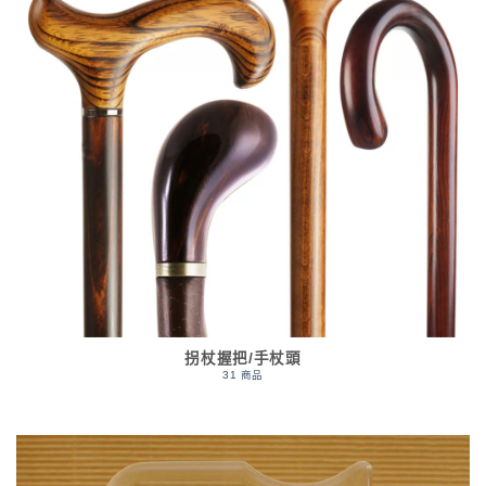
拐杖握把/手杖頭
31 商品