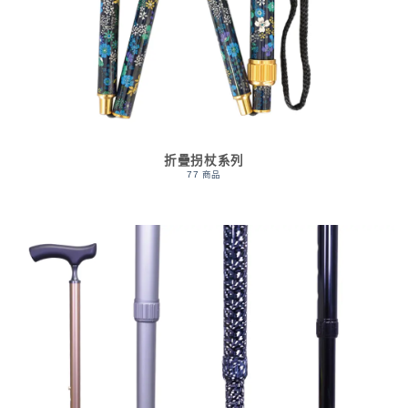
折疊拐杖系列
77 商品