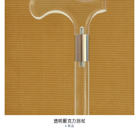
透明壓克力拐杖
4 商品