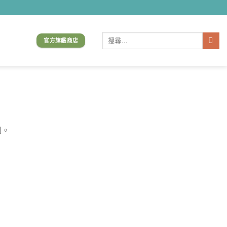
搜
官方旗艦商店
尋
關
鍵
字:
固。