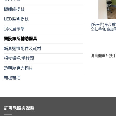
碳纖維拐杖
LED照明拐杖
(第三代)身高
拐杖展示架
全扶手/加高加厚更
醫院診所輔助器具
輔具週邊配件及耗材
身高體重計扶手
拐杖握把/手杖頭
透明壓克力拐杖
鞋拔鞋把
許可執照與證照