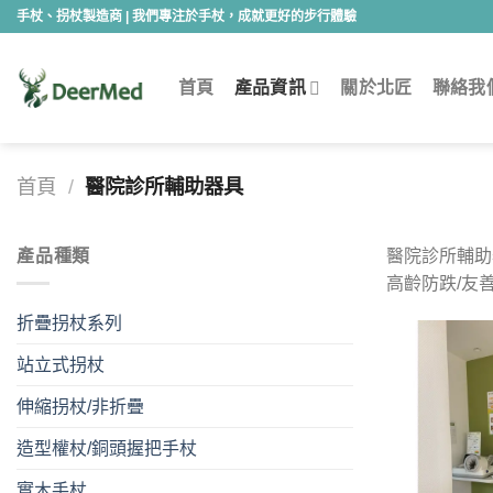
Skip
手杖、拐杖製造商 | 我們專注於手杖，成就更好的步行體驗
to
content
首頁
產品資訊
關於北匠
聯絡我
首頁
/
醫院診所輔助器具
產品種類
醫院診所輔助
高齡防跌/友
折疊拐杖系列
站立式拐杖
伸縮拐杖/非折疊
造型權杖/銅頭握把手杖
實木手杖